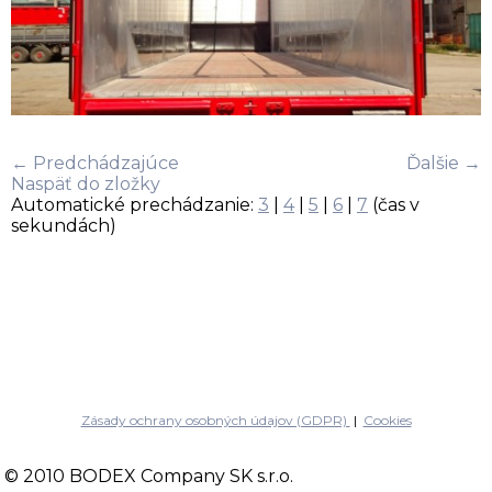
← Predchádzajúce
Ďalšie →
Naspäť do zložky
Automatické prechádzanie:
3
|
4
|
5
|
6
|
7
(čas v
sekundách)
Zásady ochrany osobných údajov (GDPR)
|
Cookies
© 2010 BODEX Company SK s.r.o.