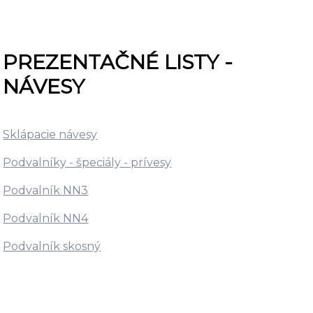
PREZENTAČNÉ LISTY -
NÁVESY
Sklápacie návesy
Podvalníky - špeciály - prívesy
Podvalník NN3
Podvalník NN4
Podvalník skosný