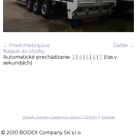
← Predchádzajúce
Ďalšie →
Naspäť do zložky
Automatické prechádzanie:
3
|
4
|
5
|
6
|
7
(čas v
sekundách)
Zásady ochrany osobných údajov (GDPR)
|
Cookies
© 2010 BODEX Company SK s.r.o.