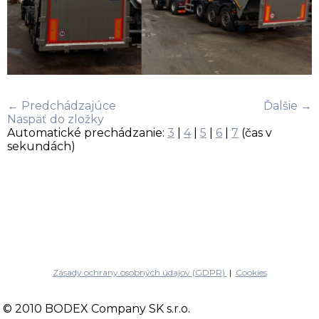
← Predchádzajúce
Ďalšie →
Naspäť do zložky
Automatické prechádzanie:
3
|
4
|
5
|
6
|
7
(čas v
sekundách)
Zásady ochrany osobných údajov (GDPR)
|
Cookies
© 2010 BODEX Company SK s.r.o.