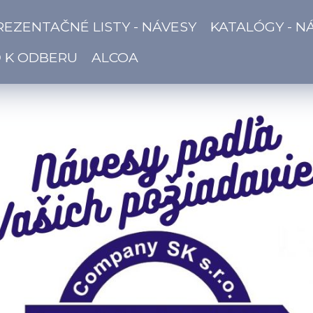
REZENTAČNÉ LISTY - NÁVESY
KATALÓGY - N
Ď K ODBERU
ALCOA