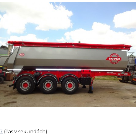
7
(čas v sekundách)