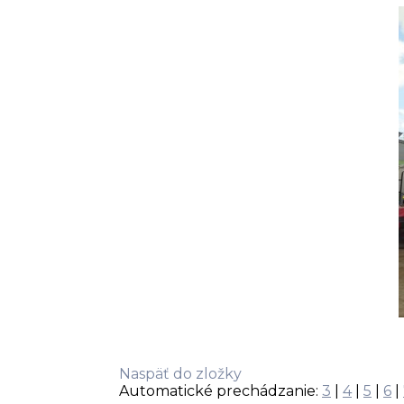
Naspäť do zložky
Automatické prechádzanie:
3
|
4
|
5
|
6
|