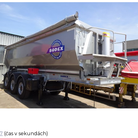
7
(čas v sekundách)