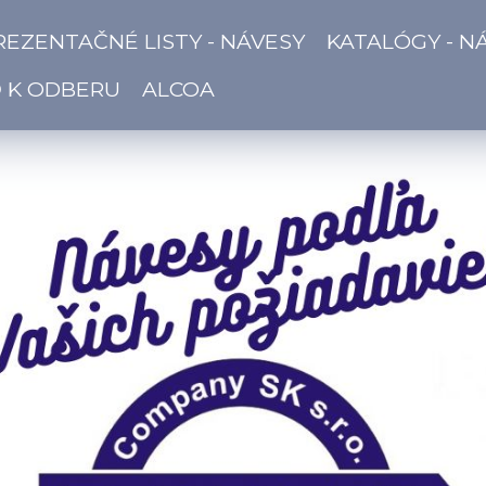
REZENTAČNÉ LISTY - NÁVESY
KATALÓGY - N
Ď K ODBERU
ALCOA