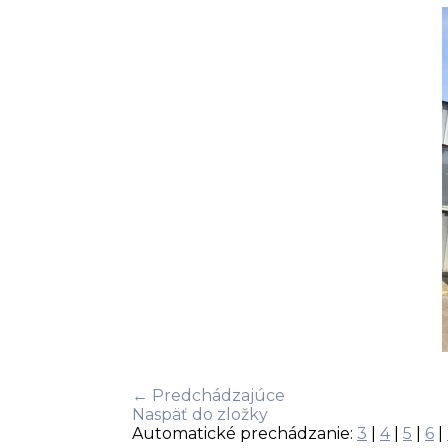
← Predchádzajúce
Naspäť do zložky
Automatické prechádzanie:
3
|
4
|
5
|
6
|