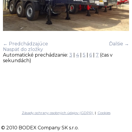
← Predchádzajúce
Ďalšie →
Naspäť do zložky
Automatické prechádzanie:
3
|
4
|
5
|
6
|
7
(čas v
sekundách)
Zásady ochrany osobných údajov (GDPR)
|
Cookies
© 2010 BODEX Company SK s.r.o.