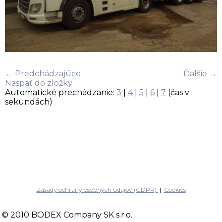
← Predchádzajúce
Ďalšie →
Naspäť do zložky
Automatické prechádzanie:
3
|
4
|
5
|
6
|
7
(čas v
sekundách)
Zásady ochrany osobných údajov (GDPR)
|
Cookies
© 2010 BODEX Company SK s.r.o.