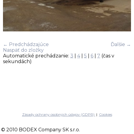
← Predchádzajúce
Ďalšie →
Naspäť do zložky
Automatické prechádzanie:
3
|
4
|
5
|
6
|
7
(čas v
sekundách)
Zásady ochrany osobných údajov (GDPR)
|
Cookies
© 2010 BODEX Company SK s.r.o.