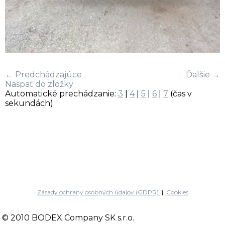
← Predchádzajúce
Ďalšie →
Naspäť do zložky
Automatické prechádzanie:
3
|
4
|
5
|
6
|
7
(čas v
sekundách)
Zásady ochrany osobných údajov (GDPR)
|
Cookies
© 2010 BODEX Company SK s.r.o.