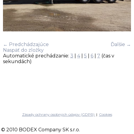
← Predchádzajúce
Ďalšie →
Naspäť do zložky
Automatické prechádzanie:
3
|
4
|
5
|
6
|
7
(čas v
sekundách)
Zásady ochrany osobných údajov (GDPR)
|
Cookies
© 2010 BODEX Company SK s.r.o.