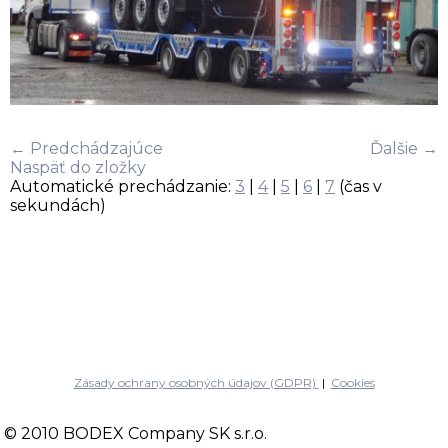
← Predchádzajúce
Ďalšie →
Naspäť do zložky
Automatické prechádzanie:
3
|
4
|
5
|
6
|
7
(čas v
sekundách)
Zásady ochrany osobných údajov (GDPR)
|
Cookies
© 2010 BODEX Company SK s.r.o.