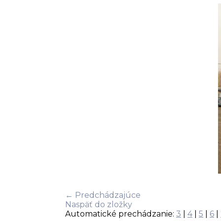
← Predchádzajúce
Naspäť do zložky
Automatické prechádzanie:
3
|
4
|
5
|
6
|