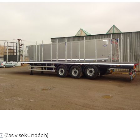
7
(čas v sekundách)