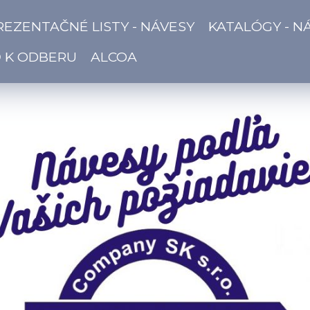
REZENTAČNÉ LISTY - NÁVESY
KATALÓGY - N
Ď K ODBERU
ALCOA